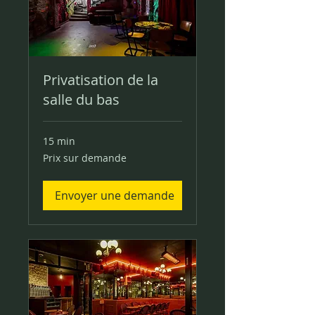
Privatisation de la
salle du bas
15 min
Prix
Prix sur demande
sur
demande
Envoyer une demande