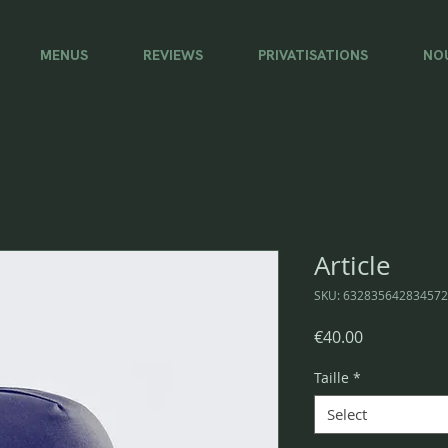
MENUS
REVIEWS
PRIVATISATIONS
NO
Article
SKU: 632835642834572
Price
€40.00
Taille
*
Select